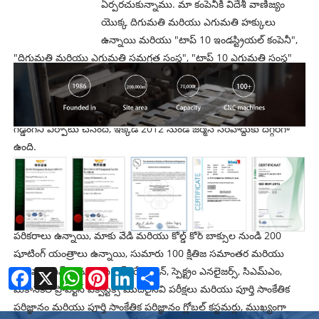
ఏర్పరచుకున్నాము. మా కంపెనీకి విదేశీ వాణిజ్యం
యొక్క దిగుమతి మరియు ఎగుమతి హక్కులు
ఉన్నాయి మరియు "టాప్ 10 ఇండస్ట్రియల్ కంపెనీ",
"దిగుమతి మరియు ఎగుమతి సమగ్రత సంస్థ", "టాప్ 10 ఎగుమతి సంస్థ"
యొక్క ధృవపత్రాలతో ప్రభుత్వం ఇచ్చిన 3A స్థాయి సంస్థ. కస్టమర్లకు మెరుగైన
సేవలందించడానికి, మా కంపెనీ నెదర్లాండ్స్‌లోని బెల్ఫెల్డ్‌లోని సేల్స్ & సర్వీసెస్
కార్యాలయం, అసెంబ్లీ మరియు టెస్టింగ్ ప్రొడక్షన్ లైన్ మరియు బాండెడ్
గిడ్డంగిని ఏర్పాటు చేసింది, ఇక్కడ 2012 నుండి జర్మన్ సరిహద్దుకు దగ్గరగా
ఉంది.
మా బృందం 200.000 చదరపు మీటర్ల విస్తీర్ణంలో ఉంది, ఏటా 70.000
టన్నుల ఉత్పత్తి సామర్థ్యం. మాకు టూలింగ్-, కాస్టింగ్-, మ్యాచింగ్- మరియు
అసెంబ్లీ వర్క్‌షాప్‌లు, అధునాతన ఉత్పత్తి పరికరాలు మరియు పరీక్షా
పరికరాలు ఉన్నాయి, మాకు వేడి మరియు కోల్డ్ కోర్ బాక్సుల నుండి 200
షూటింగ్ యంత్రాలు ఉన్నాయి, సుమారు 100 క్షితిజ సమాంతర మరియు
నిలువు సిఎన్‌సి, మరియు ఎక్స్-రే మెషిన్, స్పెక్ట్రం ఎనలైజర్స్, సిఎమ్‌ఎం,
Facebook
X
WhatsApp
Pinterest
LinkedIn
Share
మెకానికల్ ప్రాపర్టీస్ ఎక్విస్టిక్స్ మొదలైనవి పరీక్షలు మరియు పూర్తి సాంకేతిక
పరిజ్ఞానం మరియు పూర్తి సాంకేతిక పరిజ్ఞానం గ్లోబల్ కస్టమర్లు, ముఖ్యంగా