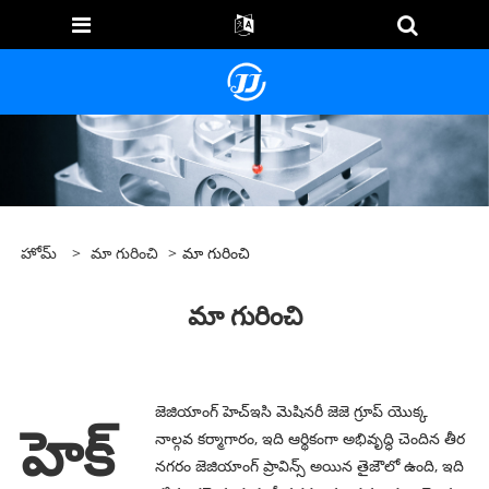
హోమ్
>
మా గురించి
>
మా గురించి
మా గురించి
జెజియాంగ్ హెచ్ఇసి మెషినరీ జెజె గ్రూప్ యొక్క
హెక్
నాల్గవ కర్మాగారం, ఇది ఆర్థికంగా అభివృద్ధి చెందిన తీర
నగరం జెజియాంగ్ ప్రావిన్స్ అయిన తైజౌలో ఉంది, ఇది