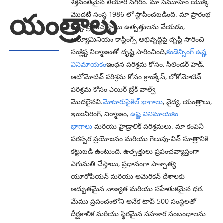
శక్తివంతమైన తయారీ నగరం. మా సమూహం యొక్క
యంత్రాలు
మొదటి సంస్థ 1986 లో స్థాపించబడింది. మా ప్రారంభ
దృష్టి ప్రపంచ స్థాయి ఉత్పత్తులను వేయడం,
అల్యూమినియం కాస్టింగ్స్ అభివృద్ధిపై దృష్టి సారించి
సంక్లిష్ట నిర్మాణంతో దృష్టి సారించింది,
కండెన్సింగ్ ఉష్ణ
వినిమాయకం
ఇంధన పరిశ్రమ కోసం, సిలిండర్ హెడ్,
ఆటోమోటివ్ పరిశ్రమ కోసం క్రాంక్కేస్, లోకోమోటివ్
పరిశ్రమ కోసం ఎయిర్ బ్రేక్ వాల్వ్
మొదలైనవి.
మోటారుసైకిల్ భాగాలు
, వైద్య, యంత్రాలు,
ఇంజనీరింగ్, నిర్మాణం,
ఉష్ణ వినిమాయకం
భాగాలు
మరియు హైడ్రాలిక్ పరిశ్రమలు. మా కంపెనీ
పరస్పర ప్రయోజనం మరియు గెలుపు-విన్ సూత్రానికి
కట్టుబడి ఉంటుంది, ఉత్పత్తులు ప్రపంచవ్యాప్తంగా
ఎగుమతి చేస్తాయి, ప్రధానంగా పాశ్చాత్య
యూరోపియన్ మరియు అమెరికన్ దేశాలకు
అద్భుతమైన నాణ్యత మరియు సహేతుకమైన ధర.
మేము ప్రపంచంలోని అనేక టాప్ 500 సంస్థలతో
దీర్ఘకాలిక మరియు స్థిరమైన సహకార సంబంధాలను